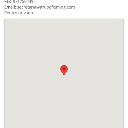
Fax:
971750439
Email:
secretaria@grupofleming.com
Centro privado