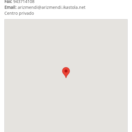
Fax:
943714108
Email:
arizmendi@arizmendi.ikastola.net
Centro privado