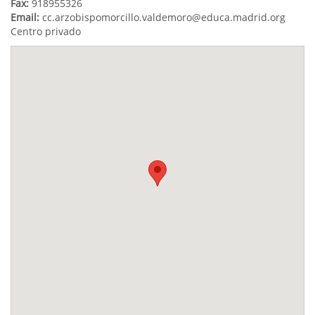
Fax:
918955326
Email:
cc.arzobispomorcillo.valdemoro@educa.madrid.org
Centro privado