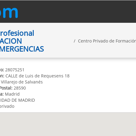
rofesional
MACION
Centro Privado de Formació
EMERGENCIAS
o:
28075251
ón:
CALLE de Luis de Requesens 18
Villarejo de Salvanés
Postal:
28590
a:
Madrid
DAD DE MADRID
privado