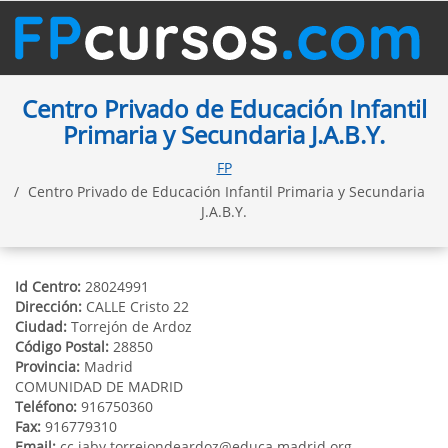
Centro Privado de Educación Infantil
Primaria y Secundaria J.A.B.Y.
FP
Centro Privado de Educación Infantil Primaria y Secundaria
J.A.B.Y.
Id Centro:
28024991
Dirección:
CALLE Cristo 22
Ciudad:
Torrejón de Ardoz
Código Postal:
28850
Provincia:
Madrid
COMUNIDAD DE MADRID
Teléfono:
916750360
Fax:
916779310
Email:
cc.jaby.torrejondeardoz@educa.madrid.org