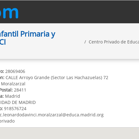
antil Primaria y
CI
Centro Privado de Educ
o:
28069406
ón:
CALLE Arroyo Grande (Sector Las Hachazuelas) 72
Moralzarzal
Postal:
28411
a:
Madrid
DAD DE MADRID
o:
918576724
c.leonardodavinci.moralzarzal@educa.madrid.org
privado