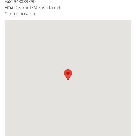
Fax:
943833690
Email:
zarautz@ikastola.net
Centro privado