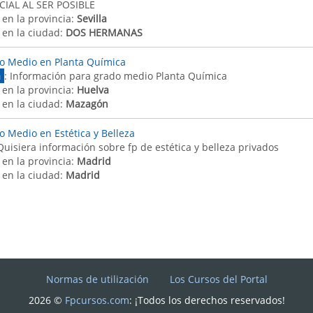
IAL AL SER POSIBLE
 en la provincia:
Sevilla
 en la ciudad:
DOS HERMANAS
o Medio en Planta Química
a
: Información para grado medio Planta Química
 en la provincia:
Huelva
 en la ciudad:
Mazagón
o Medio en Estética y Belleza
Quisiera información sobre fp de estética y belleza privados
 en la provincia:
Madrid
 en la ciudad:
Madrid
Normas de utilización
Los Cursos del Portal
2026 ©
Fpcursos.com
: ¡Todos los derechos reservados!