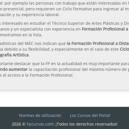
l: por ejemplo las personas con trabajo que están interesadas en fo
to presencial, pero requieren un Ciclo Formativo para ingresar al 
ación y su experiencia laboral.
s interesado en estudiar el Técnico Superior de Artes Plásticas y Dis
anos y un especialista con experiencia en
Formación Profesional a
mostramos en la lista.
tadísticas del MEC nos indican que
la Formación Profesional a Dista
a debido a su flexibilidad, y especialmente en el caso de este
Cicl
grafía Artística
.
rtante destacar que la FP en la actualidad es muy importante para
ando aumentar
la capacitación profesional del máximo número de pe
 el acceso a la Formación Profesional.
Normas de utilización
Los Cursos del Portal
2026 ©
Fpcursos.com
: ¡Todos los derechos reservados!