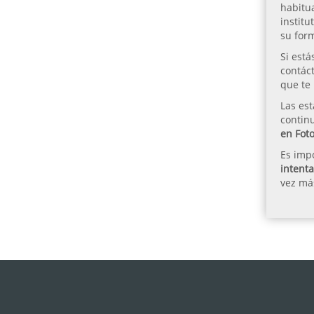
habitua
institu
su form
Si está
contáct
que te 
Las es
continu
en Foto
Es impo
intent
vez más