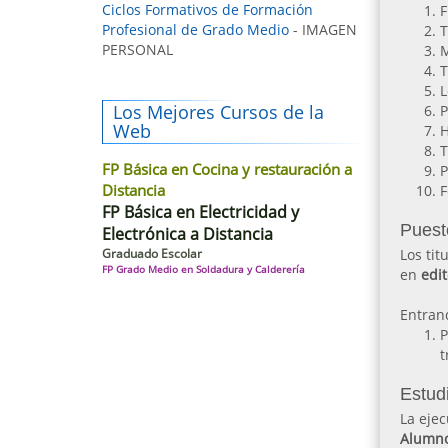
Ciclos Formativos de Formación
F
Profesional de Grado Medio
- IMAGEN
T
PERSONAL
M
T
L
Los Mejores Cursos de la
P
Web
H
T
FP Básica en Cocina y restauración a
P
Distancia
F
FP Básica en Electricidad y
Puest
Electrónica a Distancia
Graduado Escolar
Los tit
FP Grado Medio en Soldadura y Calderería
en
edit
Entran
P
t
Estudi
La eje
Alumn