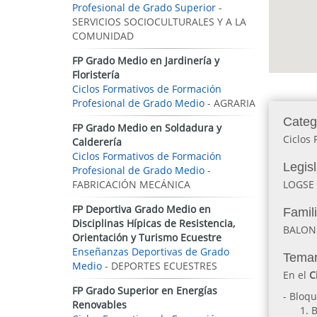
Profesional de Grado Superior
-
SERVICIOS SOCIOCULTURALES Y A LA
COMUNIDAD
FP Grado Medio en Jardinería y
Floristería
Ciclos Formativos de Formación
Profesional de Grado Medio
- AGRARIA
Categ
FP Grado Medio en Soldadura y
Ciclos
Calderería
Ciclos Formativos de Formación
Legis
Profesional de Grado Medio
-
FABRICACIÓN MECÁNICA
LOGSE
FP Deportiva Grado Medio en
Famil
Disciplinas Hípicas de Resistencia,
BALO
Orientación y Turismo Ecuestre
Enseñanzas Deportivas de Grado
Temar
Medio
- DEPORTES ECUESTRES
En el
C
FP Grado Superior en Energías
- Bloq
Renovables
B