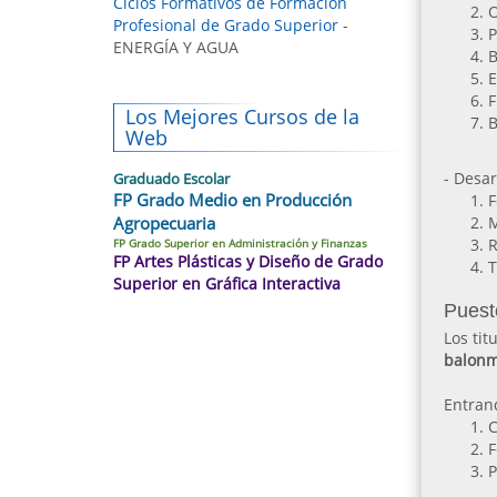
Ciclos Formativos de Formación
O
Profesional de Grado Superior
-
P
ENERGÍA Y AGUA
B
E
F
Los Mejores Cursos de la
B
Web
- Desar
Graduado Escolar
FP Grado Medio en Producción
F
Agropecuaria
M
R
FP Grado Superior en Administración y Finanzas
FP Artes Plásticas y Diseño de Grado
T
Superior en Gráfica Interactiva
Puest
Los ti
balon
Entran
C
F
P