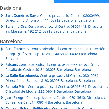
Badalona
Sant Domènec Savio,
Centro privado, Id Centro: 08000499,
Dirección: c. Alfons XII, 111, 08912 Badalona, Barcelona
Eugeni d'Ors,
Centro público, Id Centro: 08001443, Dirección:
av. Maresme, 192-212, 08918 Badalona, Barcelona
Barcelona
Sant Francesc,
Centro privado, Id Centro: 08003658, Dirección:
c.Taquígraf Serra,7.pl.1a,2a,3a,4a,5a,7a, 08029 Barcelona,
Barcelona
Palcam,
Centro privado, Id Centro: 08010468, Dirección: c.
Rosalía de Castro, 30-34, 08025 Barcelona, Barcelona
La Salle Barceloneta,
Centro privado, Id Centro: 08010961,
Dirección: c. Balboa, 18-20, 08003 Barcelona, Barcelona
Rambla Prim,
Centro público, Id Centro: 08013469, Dirección: c.
Cristòbal de Moura, 223, 08019 Barcelona, Barcelona
Joan Pelegrí,
Centro privado, Id Centro: 08013640, Dirección: c.
Consell de Cent,14, 08014 Barcelona, Barcelona
Centre d'Estudis Politècnics,
Centro privado, Id Centro: