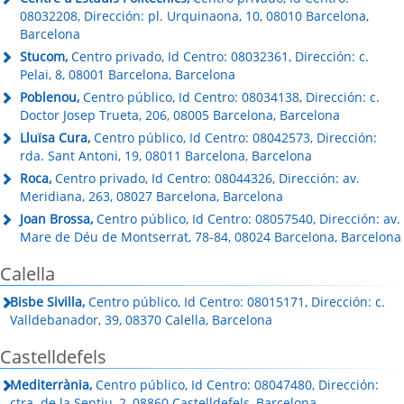
08032208, Dirección: pl. Urquinaona, 10, 08010 Barcelona,
Barcelona
Stucom,
Centro privado, Id Centro: 08032361, Dirección: c.
Pelai, 8, 08001 Barcelona, Barcelona
Poblenou,
Centro público, Id Centro: 08034138, Dirección: c.
Doctor Josep Trueta, 206, 08005 Barcelona, Barcelona
Lluïsa Cura,
Centro público, Id Centro: 08042573, Dirección:
rda. Sant Antoni, 19, 08011 Barcelona, Barcelona
Roca,
Centro privado, Id Centro: 08044326, Dirección: av.
Meridiana, 263, 08027 Barcelona, Barcelona
Joan Brossa,
Centro público, Id Centro: 08057540, Dirección: av.
Mare de Déu de Montserrat, 78-84, 08024 Barcelona, Barcelona
Calella
Bisbe Sivilla,
Centro público, Id Centro: 08015171, Dirección: c.
Valldebanador, 39, 08370 Calella, Barcelona
Castelldefels
Mediterrània,
Centro público, Id Centro: 08047480, Dirección:
ctra. de la Sentiu, 2, 08860 Castelldefels, Barcelona