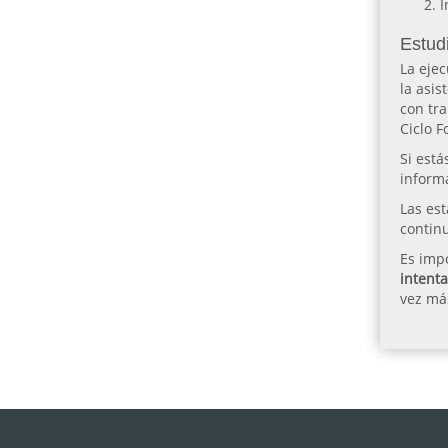
I
Estudi
La ejec
la asis
con tra
Ciclo F
Si está
informa
Las es
continu
Es impo
intent
vez más