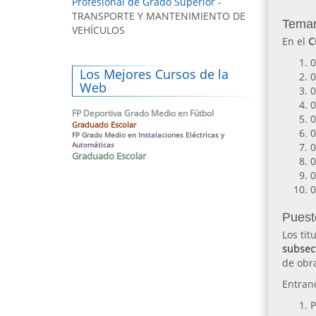
Profesional de Grado Superior
-
TRANSPORTE Y MANTENIMIENTO DE
Temar
VEHÍCULOS
En el
C
0
Los Mejores Cursos de la
0
Web
0
0
FP Deportiva Grado Medio en Fútbol
0
Graduado Escolar
0
FP Grado Medio en Instalaciones Eléctricas y
Automáticas
0
Graduado Escolar
0
0
0
Puest
Los ti
subsec
de obra
Entran
P