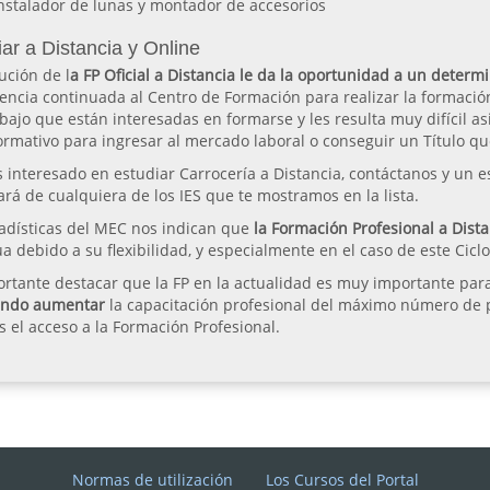
nstalador de lunas y montador de accesorios
ar a Distancia y Online
ución de l
a FP Oficial a Distancia le da la oportunidad a un deter
tencia continuada al Centro de Formación para realizar la formació
bajo que están interesadas en formarse y les resulta muy difícil asi
ormativo para ingresar al mercado laboral o conseguir un Título qu
s interesado en estudiar Carrocería a Distancia, contáctanos y un e
rá de cualquiera de los IES que te mostramos en la lista.
tadísticas del MEC nos indican que
la Formación Profesional a Dista
a debido a su flexibilidad, y especialmente en el caso de este Cicl
rtante destacar que la FP en la actualidad es muy importante para
ando aumentar
la capacitación profesional del máximo número de pe
 el acceso a la Formación Profesional.
Normas de utilización
Los Cursos del Portal