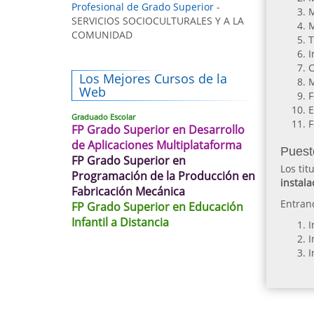
Profesional de Grado Superior
-
M
SERVICIOS SOCIOCULTURALES Y A LA
M
COMUNIDAD
T
I
C
Los Mejores Cursos de la
M
Web
F
E
Graduado Escolar
F
FP Grado Superior en Desarrollo
de Aplicaciones Multiplataforma
Puest
FP Grado Superior en
Los ti
Programación de la Producción en
instala
Fabricación Mecánica
Entran
FP Grado Superior en Educación
Infantil a Distancia
I
I
I