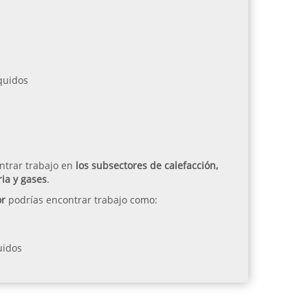
quidos
ntrar trabajo en
los subsectores de calefacción,
ria y gases
.
or
podrías encontrar trabajo como:
uidos