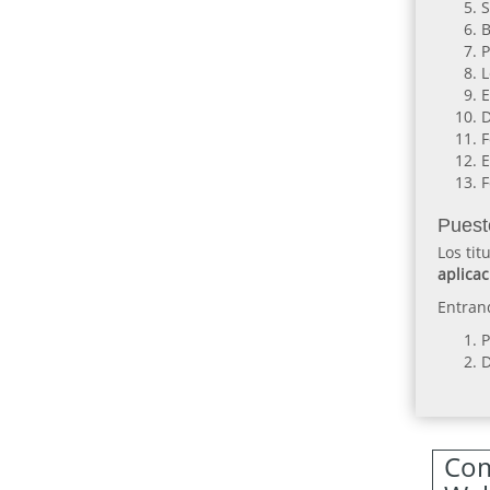
S
B
P
L
E
D
F
E
F
Puest
Los tit
aplicac
Entran
P
D
Com