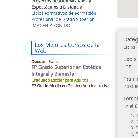
Proyectos de Audiovisuales y
Espectáculos a Distancia
Ciclos Formativos de Formación
Profesional de Grado Superior
-
IMAGEN Y SONIDO
Categ
Los Mejores Cursos de la
Ciclos 
Web
Legis
Graduado Escolar
FP Grado Superior en Estética
LOE
Integral y Bienestar
Famil
Graduado Escolar para Adultos
FP Grado Medio en Gestión Administrativa
INFOR
Temar
En el
C
D
D
D
P