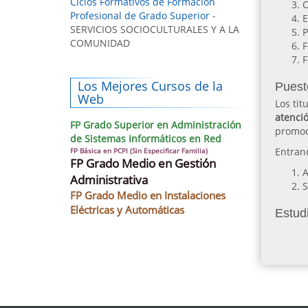
Ciclos Formativos de Formación
O
Profesional de Grado Superior
-
E
SERVICIOS SOCIOCULTURALES Y A LA
P
COMUNIDAD
F
F
Los Mejores Cursos de la
Puest
Web
Los tit
atenció
FP Grado Superior en Administración
promoc
de Sistemas Informáticos en Red
Entran
FP Básica en PCPI (Sin Especificar Familia)
FP Grado Medio en Gestión
A
Administrativa
S
FP Grado Medio en Instalaciones
Eléctricas y Automáticas
Estudi