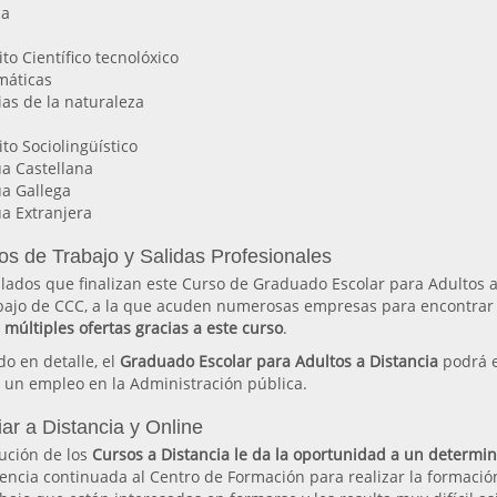
ca
to Científico tecnolóxico
máticas
ias de la naturaleza
to Sociolingüístico
ua Castellana
ua Gallega
a Extranjera
os de Trabajo y Salidas Profesionales
ulados que finalizan este Curso de Graduado Escolar para Adultos 
bajo de CCC, a la que acuden numerosas empresas para encontrar p
 múltiples ofertas gracias a este curso
.
o en detalle, el
Graduado Escolar para Adultos a Distancia
podrá e
 un empleo en la Administración pública.
ar a Distancia y Online
ución de los
Cursos a Distancia le da la oportunidad a un determi
tencia continuada al Centro de Formación para realizar la formació