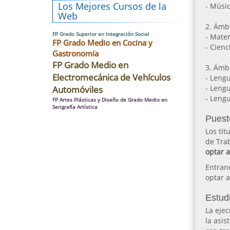
Los Mejores Cursos de la
- Músi
Web
2. Ámbi
FP Grado Superior en Integración Social
- Mate
FP Grado Medio en Cocina y
- Cienc
Gastronomía
FP Grado Medio en
3. Ámbi
Electromecánica de Vehículos
- Leng
- Leng
Automóviles
- Lengu
FP Artes Plásticas y Diseño de Grado Medio en
Serigrafía Artística
Puest
Los tit
de Tra
optar a
Entrand
optar a
Estudi
La ejec
la asis