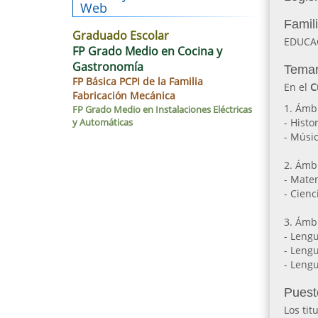
Web
Famil
Graduado Escolar
EDUCA
FP Grado Medio en Cocina y
Gastronomía
Temar
FP Básica PCPI de la Familia
En el
C
Fabricación Mecánica
1. Ámbi
FP Grado Medio en Instalaciones Eléctricas
y Automáticas
- Histo
- Músi
2. Ámbi
- Mate
- Cienc
3. Ámbi
- Leng
- Leng
- Lengu
Puest
Los tit