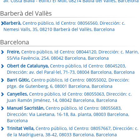
av. Costa Blava - edifici El Molí, 08214 Badia del Vallès, Barcelona
Barberà del Vallès
Barberà,
Centro público, Id Centro: 08056560, Dirección: c.
Nemesi Valls, 35, 08210 Barberà del Vallès, Barcelona
Barcelona
Freire,
Centro público, Id Centro: 08044120, Dirección: c. Marin,
55/Via Favència, 254, 08042 Barcelona, Barcelona
Obert de Catalunya,
Centro público, Id Centro: 08045203,
Dirección: av. del Paral·lel, 71-73, 08004 Barcelona, Barcelona
Barri Gòtic,
Centro público, Id Centro: 08055002, Dirección:
ptge. de Gutenberg, 6, 08001 Barcelona, Barcelona
Canyelles,
Centro público, Id Centro: 08055063, Dirección: c.
Juan Ramón Jiménez, 14, 08042 Barcelona, Barcelona
Manuel Sacristán,
Centro público, Id Centro: 08055683,
Dirección: Via Laietana, 16-18, 8a. planta, 08003 Barcelona,
Barcelona
Trinitat Vella,
Centro público, Id Centro: 08057667, Dirección: c.
de la Madriguera, 38-42, 08033 Barcelona, Barcelona