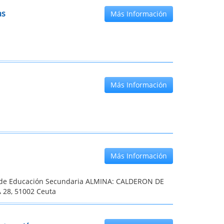
as
Más Información
Más Información
Más Información
o de Educación Secundaria ALMINA: CALDERON DE
 28, 51002 Ceuta