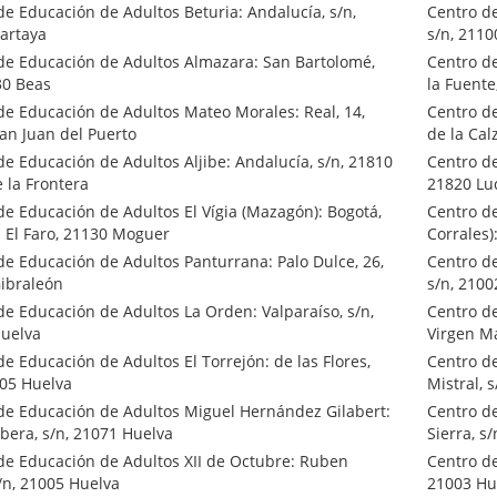
de Educación de Adultos Beturia: Andalucía, s/n,
Centro d
artaya
s/n, 211
de Educación de Adultos Almazara: San Bartolomé,
Centro de
30 Beas
la Fuente
de Educación de Adultos Mateo Morales: Real, 14,
Centro d
an Juan del Puerto
de la Cal
de Educación de Adultos Aljibe: Andalucía, s/n, 21810
Centro de
 la Frontera
21820 Lu
de Educación de Adultos El Vígia (Mazagón): Bogotá,
Centro de
. El Faro, 21130 Moguer
Corrales)
de Educación de Adultos Panturrana: Palo Dulce, 26,
Centro de
ibraleón
s/n, 2100
de Educación de Adultos La Orden: Valparaíso, s/n,
Centro d
uelva
Virgen Ma
e Educación de Adultos El Torrejón: de las Flores,
Centro d
005 Huelva
Mistral, 
de Educación de Adultos Miguel Hernández Gilabert:
Centro de
ibera, s/n, 21071 Huelva
Sierra, s
de Educación de Adultos XII de Octubre: Ruben
Centro de
s/n, 21005 Huelva
21003 Hu