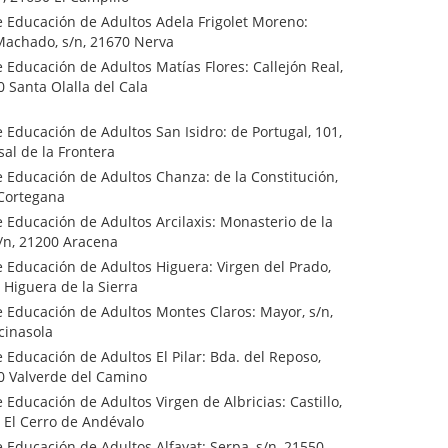
e Educación de Adultos Adela Frigolet Moreno:
Machado, s/n, 21670 Nerva
 Educación de Adultos Matías Flores: Callejón Real,
0 Santa Olalla del Cala
 Educación de Adultos San Isidro: de Portugal, 101,
al de la Frontera
 Educación de Adultos Chanza: de la Constitución,
 Cortegana
 Educación de Adultos Arcilaxis: Monasterio de la
/n, 21200 Aracena
 Educación de Adultos Higuera: Virgen del Prado,
 Higuera de la Sierra
 Educación de Adultos Montes Claros: Mayor, s/n,
cinasola
 Educación de Adultos El Pilar: Bda. del Reposo,
00 Valverde del Camino
 Educación de Adultos Virgen de Albricias: Castillo,
 El Cerro de Andévalo
 Educación de Adultos Alfayat: Serpa, s/n, 21550