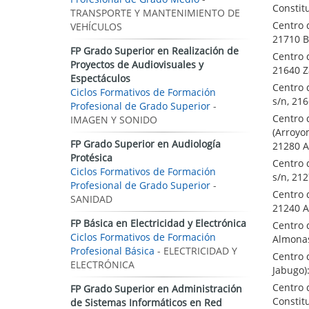
Constitu
TRANSPORTE Y MANTENIMIENTO DE
Centro 
VEHÍCULOS
21710 B
FP Grado Superior en Realización de
Centro 
Proyectos de Audiovisuales y
21640 Z
Espectáculos
Centro 
Ciclos Formativos de Formación
s/n, 21
Profesional de Grado Superior
-
Centro 
IMAGEN Y SONIDO
(Arroyo
FP Grado Superior en Audiología
21280 A
Protésica
Centro 
Ciclos Formativos de Formación
s/n, 21
Profesional de Grado Superior
-
Centro 
SANIDAD
21240 A
FP Básica en Electricidad y Electrónica
Centro 
Ciclos Formativos de Formación
Almonas
Profesional Básica
- ELECTRICIDAD Y
Centro 
ELECTRÓNICA
Jabugo):
Centro 
FP Grado Superior en Administración
Constit
de Sistemas Informáticos en Red