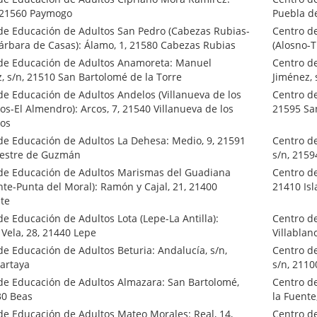
, 21560 Paymogo
Puebla 
de Educación de Adultos San Pedro (Cabezas Rubias-
Centro d
árbara de Casas): Álamo, 1, 21580 Cabezas Rubias
(Alosno-T
de Educación de Adultos Anamoreta: Manuel
Centro d
, s/n, 21510 San Bartolomé de la Torre
Jiménez, 
de Educación de Adultos Andelos (Villanueva de los
Centro de
jos-El Almendro): Arcos, 7, 21540 Villanueva de los
21595 Sa
jos
de Educación de Adultos La Dehesa: Medio, 9, 21591
Centro d
vestre de Guzmán
s/n, 2159
de Educación de Adultos Marismas del Guadiana
Centro de
te-Punta del Moral): Ramón y Cajal, 21, 21400
21410 Isl
te
de Educación de Adultos Lota (Lepe-La Antilla):
Centro d
Vela, 28, 21440 Lepe
Villablan
de Educación de Adultos Beturia: Andalucía, s/n,
Centro d
artaya
s/n, 211
de Educación de Adultos Almazara: San Bartolomé,
Centro de
30 Beas
la Fuente
de Educación de Adultos Mateo Morales: Real, 14,
Centro d