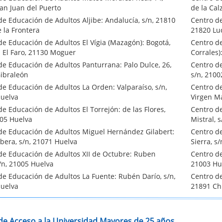
an Juan del Puerto
de la Cal
de Educación de Adultos Aljibe: Andalucía, s/n, 21810
Centro de
 la Frontera
21820 Lu
de Educación de Adultos El Vígia (Mazagón): Bogotá,
Centro de
. El Faro, 21130 Moguer
Corrales)
de Educación de Adultos Panturrana: Palo Dulce, 26,
Centro de
ibraleón
s/n, 2100
de Educación de Adultos La Orden: Valparaíso, s/n,
Centro d
uelva
Virgen Ma
e Educación de Adultos El Torrejón: de las Flores,
Centro d
005 Huelva
Mistral, 
de Educación de Adultos Miguel Hernández Gilabert:
Centro de
ibera, s/n, 21071 Huelva
Sierra, s
de Educación de Adultos XII de Octubre: Ruben
Centro de
s/n, 21005 Huelva
21003 Hu
de Educación de Adultos La Fuente: Rubén Darío, s/n,
Centro de
uelva
21891 C
de Acceso a la Universidad Mayores de 25 años