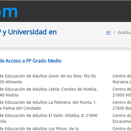
 y Universidad en
FP
Gradua
de Acceso a FP Grado Medio
e Educación de Adultos Giner de los Ríos: Pío XII,
Centro de
730 Almonte
Rociana 
de Educación de Adultos Lebla: Condes de Niebla,
Centro de
840 Niebla
21850 Vil
de Educación de Adultos La Palmera: del Punto, 1,
Centro de
a Palma del Condado
21830 Bo
e Educación de Adultos El Valle: Villalba, 8, 21890
Centro d
lla
Escacena)
de Educación de Adultos Los Pinos: de la
Centro de