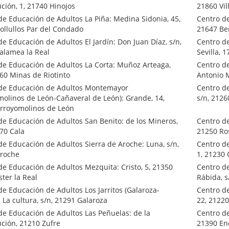
ción, 1, 21740 Hinojos
21860 Vil
de Educación de Adultos La Piña: Medina Sidonia, 45,
Centro de
ollullos Par del Condado
21647 Be
de Educación de Adultos El Jardín: Don Juan Díaz, s/n,
Centro d
alamea la Real
Sevilla, 
de Educación de Adultos La Corta: Muñoz Arteaga,
Centro d
660 Minas de Riotinto
Antonio 
de Educación de Adultos Montemayor
Centro de
molinos de León-Cañaveral de León): Grande, 14,
s/n, 2126
rroyomolinos de León
de Educación de Adultos San Benito: de los Mineros,
Centro de
270 Cala
21250 Ros
de Educación de Adultos Sierra de Aroche: Luna, s/n,
Centro de
roche
1, 21230
de Educación de Adultos Mezquita: Cristo, 5, 21350
Centro de
ter la Real
Rábida, s
de Educación de Adultos Los Jarritos (Galaroza-
Centro de
 La cultura, s/n, 21291 Galaroza
22, 21220
de Educación de Adultos Las Peñuelas: de la
Centro de
ución, 21210 Zufre
21390 En