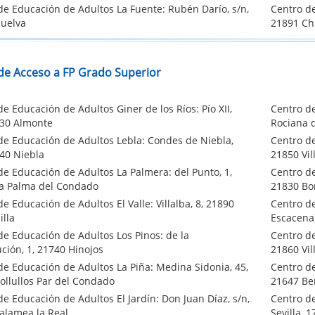
de Educación de Adultos La Fuente: Rubén Darío, s/n,
Centro de
uelva
21891 C
de Acceso a FP Grado Superior
e Educación de Adultos Giner de los Ríos: Pío XII,
Centro de
730 Almonte
Rociana 
de Educación de Adultos Lebla: Condes de Niebla,
Centro de
840 Niebla
21850 Vil
de Educación de Adultos La Palmera: del Punto, 1,
Centro de
a Palma del Condado
21830 Bo
e Educación de Adultos El Valle: Villalba, 8, 21890
Centro d
lla
Escacena)
de Educación de Adultos Los Pinos: de la
Centro de
ción, 1, 21740 Hinojos
21860 Vil
de Educación de Adultos La Piña: Medina Sidonia, 45,
Centro de
ollullos Par del Condado
21647 Be
de Educación de Adultos El Jardín: Don Juan Díaz, s/n,
Centro d
alamea la Real
Sevilla, 