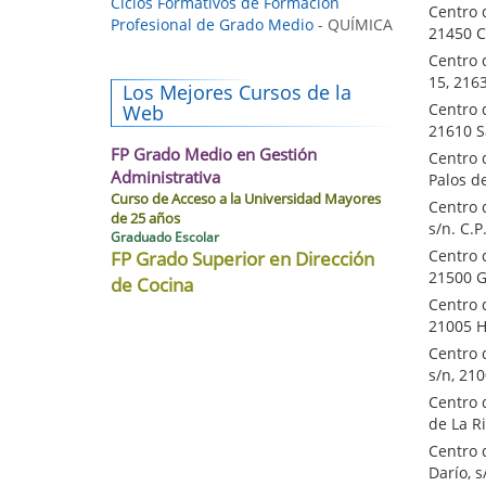
Ciclos Formativos de Formación
Centro 
Profesional de Grado Medio
- QUÍMICA
21450 C
Centro 
15, 216
Los Mejores Cursos de la
Centro 
Web
21610 S
FP Grado Medio en Gestión
Centro 
Administrativa
Palos de
Curso de Acceso a la Universidad Mayores
Centro 
de 25 años
s/n. C.P
Graduado Escolar
Centro 
FP Grado Superior en Dirección
21500 G
de Cocina
Centro 
21005 H
Centro d
s/n, 21
Centro 
de La R
Centro 
Darío, 