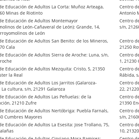
de Educación de Adultos La Corta: Muñoz Arteaga,
Centro d
660 Minas de Riotinto
Antonio 
de Educación de Adultos Montemayor
Centro de
molinos de León-Cañaveral de León): Grande, 14,
s/n, 2126
rroyomolinos de León
de Educación de Adultos San Benito: de los Mineros,
Centro de
270 Cala
21250 Ros
de Educación de Adultos Sierra de Aroche: Luna, s/n,
Centro de
roche
1, 21230
de Educación de Adultos Mezquita: Cristo, 5, 21350
Centro de
ter la Real
Rábida, s
de Educación de Adultos Los Jarritos (Galaroza-
Centro de
 La cultura, s/n, 21291 Galaroza
22, 21220
de Educación de Adultos Las Peñuelas: de la
Centro de
ución, 21210 Zufre
21390 En
de Educación de Adultos Nertóbriga: Puebla Farnals,
Centro de
80 Cumbres Mayores
s/n, 216
e Educación de Adultos La Esesita: Jose Trollano, 75,
Centro de
alañas
10, 21320
de Educación de Adultos Cipriano Mora Ramirez:
Centro de