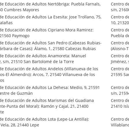
de Educación de Adultos Nertóbriga: Puebla Farnals,
Centro de
80 Cumbres Mayores
s/n, 216
e Educación de Adultos La Esesita: Jose Trollano, 75,
Centro de
alañas
10, 21320
de Educación de Adultos Cipriano Mora Ramirez:
Centro de
, 21560 Paymogo
Puebla 
de Educación de Adultos San Pedro (Cabezas Rubias-
Centro d
árbara de Casas): Álamo, 1, 21580 Cabezas Rubias
(Alosno-T
de Educación de Adultos Anamoreta: Manuel
Centro d
, s/n, 21510 San Bartolomé de la Torre
Jiménez, 
de Educación de Adultos Andelos (Villanueva de los
Centro de
jos-El Almendro): Arcos, 7, 21540 Villanueva de los
21595 Sa
jos
de Educación de Adultos La Dehesa: Medio, 9, 21591
Centro d
vestre de Guzmán
s/n, 2159
de Educación de Adultos Marismas del Guadiana
Centro de
te-Punta del Moral): Ramón y Cajal, 21, 21400
21410 Isl
te
de Educación de Adultos Lota (Lepe-La Antilla):
Centro d
Vela, 28, 21440 Lepe
Villablan