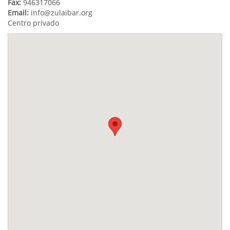
Fax:
946317066
Email:
info@zulaibar.org
Centro privado