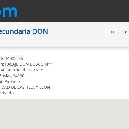
Secundaria DON
FP
Cen
o:
34003245
ón:
PASAJE DON BOSCO Nº 1
Villamuriel de Cerrato
Postal:
34190
a:
Palencia
DAD DE CASTILLA Y LEÓN
privado