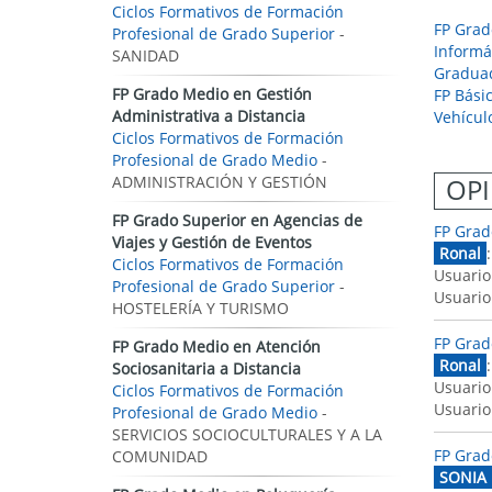
Ciclos Formativos de Formación
FP Grad
Profesional de Grado Superior
-
Informá
SANIDAD
Graduad
FP Grado Medio en Gestión
FP Bási
Administrativa a Distancia
Vehícul
Ciclos Formativos de Formación
Profesional de Grado Medio
-
ADMINISTRACIÓN Y GESTIÓN
OPI
FP Grado Superior en Agencias de
FP Grad
Viajes y Gestión de Eventos
Ronal
Ciclos Formativos de Formación
Usuario
Profesional de Grado Superior
-
Usuario
HOSTELERÍA Y TURISMO
FP Grad
FP Grado Medio en Atención
Ronal
Sociosanitaria a Distancia
Usuario
Ciclos Formativos de Formación
Usuario
Profesional de Grado Medio
-
SERVICIOS SOCIOCULTURALES Y A LA
FP Grad
COMUNIDAD
SONIA