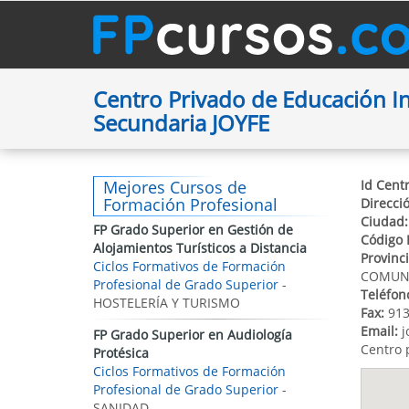
Centro Privado de Educación Inf
Secundaria JOYFE
Mejores Cursos de
Id Centr
Formación Profesional
Direcci
Ciudad:
FP Grado Superior en Gestión de
Código 
Alojamientos Turísticos a Distancia
Provinci
Ciclos Formativos de Formación
COMUNI
Profesional de Grado Superior
-
Teléfon
HOSTELERÍA Y TURISMO
Fax:
913
Email:
j
FP Grado Superior en Audiología
Centro 
Protésica
Ciclos Formativos de Formación
Profesional de Grado Superior
-
SANIDAD