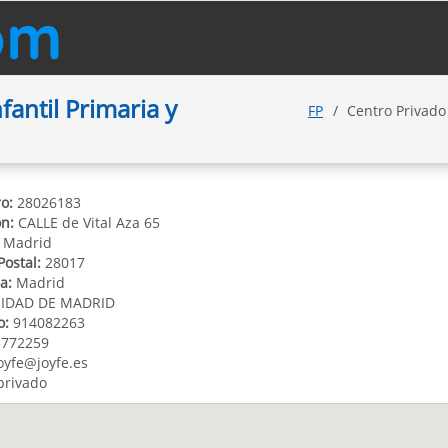
antil Primaria y
FP
Centro Privado
o:
28026183
ón:
CALLE de Vital Aza 65
Madrid
Postal:
28017
a:
Madrid
DAD DE MADRID
o:
914082263
772259
oyfe@joyfe.es
privado