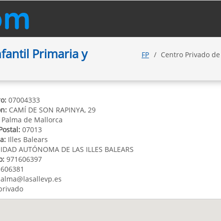
antil Primaria y
FP
Centro Privado de
o:
07004333
ón:
CAMÍ DE SON RAPINYA, 29
Palma de Mallorca
Postal:
07013
a:
Illes Balears
DAD AUTÓNOMA DE LAS ILLES BALEARS
o:
971606397
606381
alma@lasallevp.es
privado