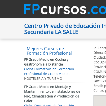
Centro Privado de Educación Inf
Secundaria LA SALLE
Mejores Cursos de
Id Centr
Formación Profesional
Direcci
Ciudad:
FP Grado Medio en Cocina y
Código 
Gastronomía a Distancia
Provinci
Ciclos Formativos de Formación
COMUNI
Profesional de Grado Medio
-
Teléfon
HOSTELERÍA Y TURISMO
Fax:
971
Email:
p
FP Grado Medio en Montaje y
Centro 
Mantenimiento de Instalaciones de
Frio, Climatización y Producción de
Calor
Ciclos Formativos de Formación