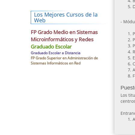
B
D
Los Mejores Cursos de la
Web
- Módul
FP Grado Medio en Sistemas
P
Microinformáticos y Redes
P
P
Graduado Escolar
R
Graduado Escolar a Distancia
E
FP Grado Superior en Administración de
Sistemas Informáticos en Red
O
A
F
Puest
Los tit
centros
Entran
A