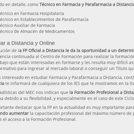
do en detalle, como
Técnico en Farmacia y Parafarmacia a Distanci
écnico en Farmacia Hospitalaria
écnico en Establecimientos de Parafarmacia
écnico Auxiliar de Farmacia
écnico de Almacén de Medicamentos
ar a Distancia y Online
ución de l
a FP Oficial a Distancia le da la oportunidad a un deter
tencia continuada al Centro de Formación para realizar la formació
bajo que están interesadas en formarse y les resulta muy difícil asi
ormativo para ingresar al mercado laboral o conseguir un Título qu
s interesado en estudiar Farmacia y Parafarmacia a Distancia, cont
cia
te informará de cualquiera de los IES que te mostramos en la lis
tadísticas del MEC nos indican que
la Formación Profesional a Dista
a debido a su flexibilidad, y especialmente en el caso de este Cic
rtante destacar que la FP en la actualidad es muy importante para
ando aumentar
la capacitación profesional del máximo número de pe
 el acceso a la Formación Profesional.