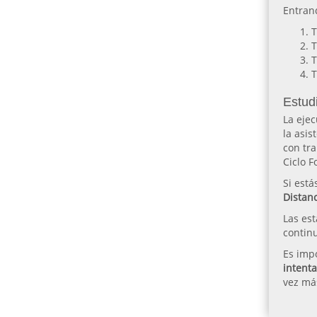
Entran
T
T
T
T
Estudi
La ejec
la asis
con tra
Ciclo F
Si está
Distan
Las es
continu
Es impo
intent
vez más