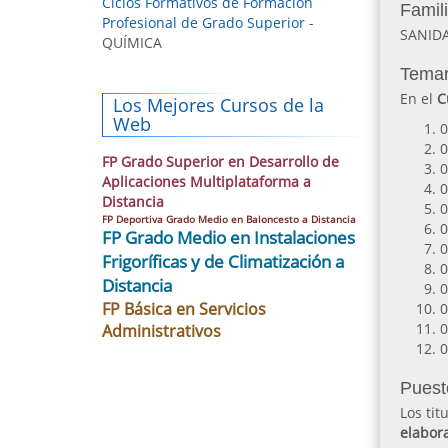
Ciclos Formativos de Formación
Famil
Profesional de Grado Superior
-
SANID
QUÍMICA
Temar
En el
C
Los Mejores Cursos de la
Web
0
0
FP Grado Superior en Desarrollo de
0
Aplicaciones Multiplataforma a
0
Distancia
0
FP Deportiva Grado Medio en Baloncesto a Distancia
0
FP Grado Medio en Instalaciones
0
Frigoríficas y de Climatización a
0
Distancia
0
FP Básica en Servicios
0
0
Administrativos
0
Puest
Los ti
elabor