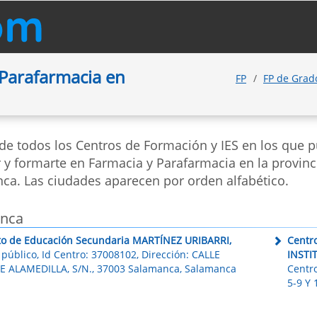
Parafarmacia en
FP
FP de Gra
 de todos los Centros de Formación y IES en los que 
 y formarte en Farmacia y Parafarmacia en la provinc
ca. Las ciudades aparecen por orden alfabético.
nca
uto de Educación Secundaria MARTÍNEZ URIBARRI,
Centro
público, Id Centro: 37008102, Dirección: CALLE
INSTI
 ALAMEDILLA, S/N., 37003 Salamanca, Salamanca
Centr
5-9 Y