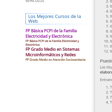
VEHÍCULOS
0
0
0
Los Mejores Cursos de la
0
Web
0
0
FP Básica PCPI de la Familia
0
Electricidad y Electrónica
0
0
FP Básica PCPI de la Familia Electricidad y
Electrónica
0
FP Grado Medio en Sistemas
0
Microinformáticos y Redes
FP Grado Medio en Atención Sociosanitaria
Puest
Los ti
elabor
Entran
T
T
T
T