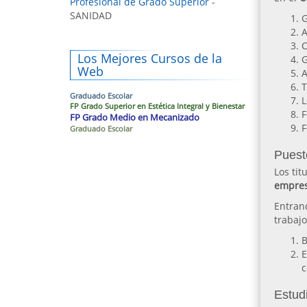
Profesional de Grado Superior
-
SANIDAD
G
A
C
Los Mejores Cursos de la
G
Web
A
T
Graduado Escolar
L
FP Grado Superior en Estética Integral y Bienestar
F
FP Grado Medio en Mecanizado
F
Graduado Escolar
Puest
Los tit
empre
Entran
trabaj
B
E
c
Estudi