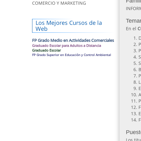
Famil
COMERCIO Y MARKETING
INFOR
Temar
Los Mejores Cursos de la
Web
En el
C
D
FP Grado Medio en Actividades Comerciales
P
Graduado Escolar para Adultos a Distancia
P
Graduado Escolar
FP Grado Superior en Educación y Control Ambiental
S
S
B
P
L
E
A
P
F
E
F
Puest
Los tit