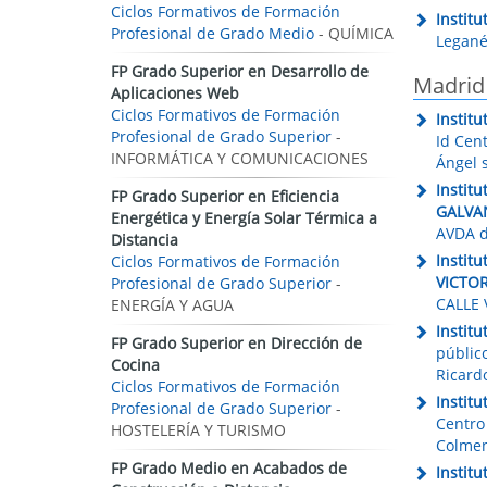
Ciclos Formativos de Formación
Instit
Profesional de Grado Medio
- QUÍMICA
Legané
FP Grado Superior en Desarrollo de
Madrid
Aplicaciones Web
Ciclos Formativos de Formación
Instit
Profesional de Grado Superior
-
Id Cen
INFORMÁTICA Y COMUNICACIONES
Ángel 
Instit
FP Grado Superior en Eficiencia
GALVA
Energética y Energía Solar Térmica a
AVDA d
Distancia
Instit
Ciclos Formativos de Formación
VICTOR
Profesional de Grado Superior
-
CALLE 
ENERGÍA Y AGUA
Instit
FP Grado Superior en Dirección de
público
Cocina
Ricard
Ciclos Formativos de Formación
Instit
Profesional de Grado Superior
-
Centro
HOSTELERÍA Y TURISMO
Colmen
FP Grado Medio en Acabados de
Instit