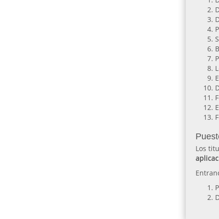
D
D
P
S
B
P
L
E
D
F
E
F
Puest
Los tit
aplicac
Entran
P
D