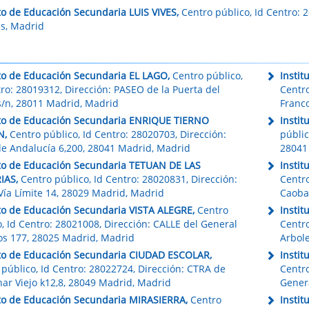
uto de Educación Secundaria LUIS VIVES,
Centro público, Id Centro: 
s, Madrid
uto de Educación Secundaria EL LAGO,
Centro público,
Insti
tro: 28019312, Dirección: PASEO de la Puerta del
Centro
s/n, 28011 Madrid, Madrid
Franc
uto de Educación Secundaria ENRIQUE TIERNO
Insti
N,
Centro público, Id Centro: 28020703, Dirección:
públic
e Andalucía 6,200, 28041 Madrid, Madrid
28041
uto de Educación Secundaria TETUAN DE LAS
Insti
IAS,
Centro público, Id Centro: 28020831, Dirección:
Centro
Vía Límite 14, 28029 Madrid, Madrid
Caoba
uto de Educación Secundaria VISTA ALEGRE,
Centro
Insti
, Id Centro: 28021008, Dirección: CALLE del General
Centro
os 177, 28025 Madrid, Madrid
Arbol
uto de Educación Secundaria CIUDAD ESCOLAR,
Insti
 público, Id Centro: 28022724, Dirección: CTRA de
Centro
ar Viejo k12,8, 28049 Madrid, Madrid
Gener
uto de Educación Secundaria MIRASIERRA,
Centro
Insti