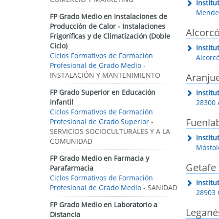
Instit
Mendes
FP Grado Medio en Instalaciones de
Producción de Calor - Instalaciones
Alcorc
Frigoríficas y de Climatización (Doble
Ciclo)
Instit
Ciclos Formativos de Formación
Alcorc
Profesional de Grado Medio
-
INSTALACIÓN Y MANTENIMIENTO
Aranju
FP Grado Superior en Educación
Instit
Infantil
28300 
Ciclos Formativos de Formación
Fuenla
Profesional de Grado Superior
-
SERVICIOS SOCIOCULTURALES Y A LA
Instit
COMUNIDAD
Móstol
FP Grado Medio en Farmacia y
Getafe
Parafarmacia
Ciclos Formativos de Formación
Instit
Profesional de Grado Medio
- SANIDAD
28903 
FP Grado Medio en Laboratorio a
Legané
Distancia