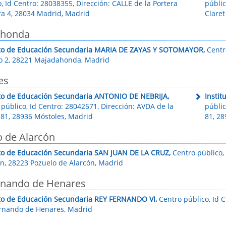
, Id Centro: 28038355, Dirección: CALLE de la Portera
públic
ra 4, 28034 Madrid, Madrid
Clare
ahonda
uto de Educación Secundaria MARIA DE ZAYAS Y SOTOMAYOR,
Centro
 2, 28221 Majadahonda, Madrid
es
uto de Educación Secundaria ANTONIO DE NEBRIJA,
Insti
público, Id Centro: 28042671, Dirección: AVDA de la
públic
 81, 28936 Móstoles, Madrid
81, 2
o de Alarcón
uto de Educación Secundaria SAN JUAN DE LA CRUZ,
Centro público, 
/n, 28223 Pozuelo de Alarcón, Madrid
rnando de Henares
uto de Educación Secundaria REY FERNANDO VI,
Centro público, Id C
rnando de Henares, Madrid