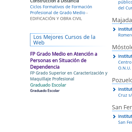
Construcción a Distancia
público
Ciclos Formativos de Formación
del Cu
Profesional de Grado Medio
-
EDIFICACIÓN Y OBRA CIVIL
Majad
Instit
Romero
Los Mejores Cursos de la
Web
Móstol
FP Grado Medio en Atención a
Instit
Personas en Situación de
Centro 
Dependencia
O.N.U.
FP Grado Superior en Caracterización y
Maquillaje Profesional
Pozuel
Graduado Escolar
Instit
Graduado Escolar
Cruz s
San Fe
Instit
San Fe