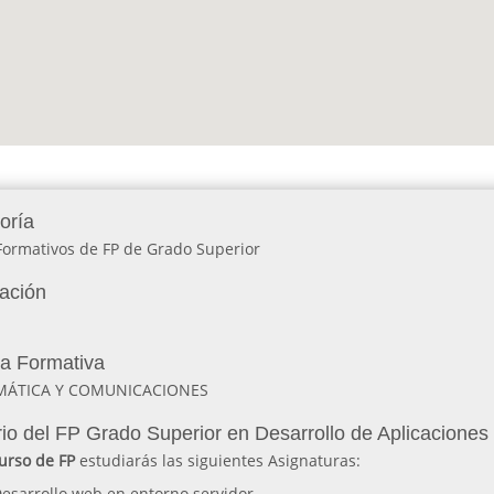
oría
Formativos de FP de Grado Superior
lación
ia Formativa
MÁTICA Y COMUNICACIONES
io del FP Grado Superior en Desarrollo de Aplicacion
urso de FP
estudiarás las siguientes Asignaturas:
esarrollo web en entorno servidor