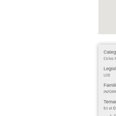
Categ
Ciclos 
Legis
LOE
Famil
INFOR
Temar
En el
C
D