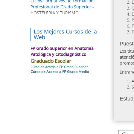
Ciclos Formativos de Formación
E
Profesional de Grado Superior
-
O
HOSTELERÍA Y TURISMO
E
P
F
Los Mejores Cursos de la
F
Web
Puest
FP Grado Superior en Anatomía
Los tit
Patológica y Citodiagnóstico
atenció
Graduado Escolar
promoc
Curso de Acceso a FP Grado Superior
Curso de Acceso a FP Grado Medio
Entran
A
S
Estudi