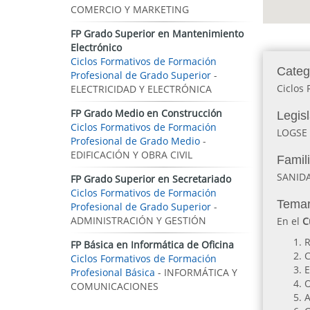
COMERCIO Y MARKETING
FP Grado Superior en Mantenimiento
Electrónico
Ciclos Formativos de Formación
Categ
Profesional de Grado Superior
-
Ciclos 
ELECTRICIDAD Y ELECTRÓNICA
FP Grado Medio en Construcción
Legis
Ciclos Formativos de Formación
LOGSE
Profesional de Grado Medio
-
EDIFICACIÓN Y OBRA CIVIL
Famil
SANID
FP Grado Superior en Secretariado
Ciclos Formativos de Formación
Temar
Profesional de Grado Superior
-
ADMINISTRACIÓN Y GESTIÓN
En el
C
R
FP Básica en Informática de Oficina
C
Ciclos Formativos de Formación
E
Profesional Básica
- INFORMÁTICA Y
O
COMUNICACIONES
A