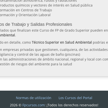
ontaminación atmosférica, ruidos y radiaciones
roductos químicos y vectores de interés en Salud pública
ormación en Centros de Trabajo
ormación y Orientación Laboral
os de Trabajo y Salidas Profesionales
ulados que finalizan este Curso de FP de Grado Superior pueden e
mbiental
.
do en detalle, como
Técnico Superior en Salud Ambiental
podrías e
n empresas privadas que gestionen, cualquiera, de las actividade
igilancia y control de las aguas de baño (piscinas)
n las administraciones de ámbito nacional, regional y local con com
estión de riesgos del ambiente para la salud
Normas de utilización
Los Cursos del Portal
2026 ©
Fpcursos.com
: ¡Todos los derechos reservados!