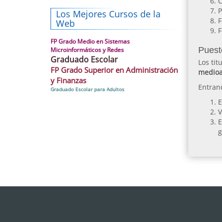
C
P
Los Mejores Cursos de la
F
Web
F
FP Grado Medio en Sistemas
Puest
Microinformáticos y Redes
Graduado Escolar
Los tit
FP Grado Superior en Administración
medioa
y Finanzas
Entran
Graduado Escolar para Adultos
E
V
E
g