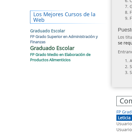
O
G
F
Los Mejores Cursos de la
F
Web
Puest
Graduado Escolar
FP Grado Superior en Administración y
Los tit
Finanzas
se req
Graduado Escolar
Entran
FP Grado Medio en Elaboración de
Productos Alimenticios
A
S
S
Com
FP Grad
Leticia
Usuario
Usuario