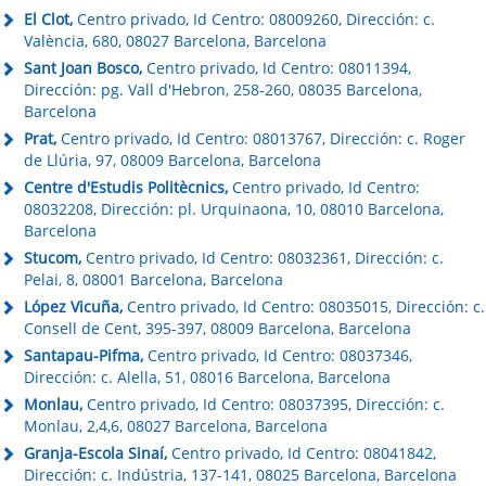
El Clot,
Centro privado, Id Centro: 08009260, Dirección: c.
València, 680, 08027 Barcelona, Barcelona
Sant Joan Bosco,
Centro privado, Id Centro: 08011394,
Dirección: pg. Vall d'Hebron, 258-260, 08035 Barcelona,
Barcelona
Prat,
Centro privado, Id Centro: 08013767, Dirección: c. Roger
de Llúria, 97, 08009 Barcelona, Barcelona
Centre d'Estudis Politècnics,
Centro privado, Id Centro:
08032208, Dirección: pl. Urquinaona, 10, 08010 Barcelona,
Barcelona
Stucom,
Centro privado, Id Centro: 08032361, Dirección: c.
Pelai, 8, 08001 Barcelona, Barcelona
López Vicuña,
Centro privado, Id Centro: 08035015, Dirección: c.
Consell de Cent, 395-397, 08009 Barcelona, Barcelona
Santapau-Pifma,
Centro privado, Id Centro: 08037346,
Dirección: c. Alella, 51, 08016 Barcelona, Barcelona
Monlau,
Centro privado, Id Centro: 08037395, Dirección: c.
Monlau, 2,4,6, 08027 Barcelona, Barcelona
Granja-Escola Sinaí,
Centro privado, Id Centro: 08041842,
Dirección: c. Indústria, 137-141, 08025 Barcelona, Barcelona