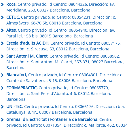
Roca,
Centro privado, Id Centro: 08044326, Dirección: av.
Meridiana, 263, 08027 Barcelona, Barcelona
CETUC,
Centro privado, Id Centro: 08054231, Dirección: c.
Almogàvers, 68-70 5è, 08018 Barcelona, Barcelona
Aites,
Centro privado, Id Centro: 08054940, Dirección: av.
Paral·lel, 158 bis, 08015 Barcelona, Barcelona
Escola d'adults ACIDH,
Centro privado, Id Centro: 08057175,
Dirección: c. Siracusa, 53, 08012 Barcelona, Barcelona
Sant Antoni M. Claret,
Centro privado, Id Centro: 08058982,
Dirección: c. Sant Antoni M. Claret, 357-371, 08027 Barcelona,
Barcelona
Blancafort,
Centro privado, Id Centro: 08064301, Dirección: c.
Comte de Salvatierra, 5-15, 08006 Barcelona, Barcelona
FORMAPRACTIC,
Centro privado, Id Centro: 08065779,
Dirección: c. Sant Pere d'Abanto, 4-6, 08014 Barcelona,
Barcelona
UNI-TEC,
Centro privado, Id Centro: 08066176, Dirección: rbla.
Catalunya, 8, 1r., 08007 Barcelona, Barcelona
Gremial d'Electricitat i Fontaneria de Barcelona,
Centro
privado, Id Centro: 08071354, Dirección: c. Mallorca, 462, 08034