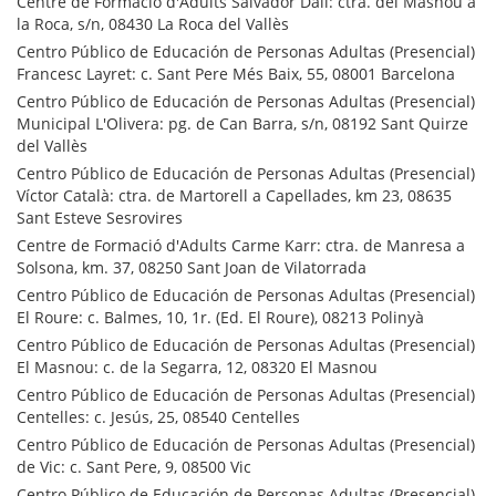
Centre de Formació d'Adults Salvador Dalí: ctra. del Masnou a
la Roca, s/n, 08430 La Roca del Vallès
Centro Público de Educación de Personas Adultas (Presencial)
Francesc Layret: c. Sant Pere Més Baix, 55, 08001 Barcelona
Centro Público de Educación de Personas Adultas (Presencial)
Municipal L'Olivera: pg. de Can Barra, s/n, 08192 Sant Quirze
del Vallès
Centro Público de Educación de Personas Adultas (Presencial)
Víctor Català: ctra. de Martorell a Capellades, km 23, 08635
Sant Esteve Sesrovires
Centre de Formació d'Adults Carme Karr: ctra. de Manresa a
Solsona, km. 37, 08250 Sant Joan de Vilatorrada
Centro Público de Educación de Personas Adultas (Presencial)
El Roure: c. Balmes, 10, 1r. (Ed. El Roure), 08213 Polinyà
Centro Público de Educación de Personas Adultas (Presencial)
El Masnou: c. de la Segarra, 12, 08320 El Masnou
Centro Público de Educación de Personas Adultas (Presencial)
Centelles: c. Jesús, 25, 08540 Centelles
Centro Público de Educación de Personas Adultas (Presencial)
de Vic: c. Sant Pere, 9, 08500 Vic
Centro Público de Educación de Personas Adultas (Presencial)