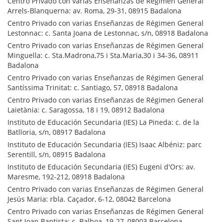
Centro Privado con varias Enseñanzas de Régimen General
Arrels-Blanquerna: av. Roma, 29-31, 08915 Badalona
Centro Privado con varias Enseñanzas de Régimen General
Lestonnac: c. Santa Joana de Lestonnac, s/n, 08918 Badalona
Centro Privado con varias Enseñanzas de Régimen General
Minguella: c. Sta.Madrona,75 i Sta.Maria,30 i 34-36, 08911
Badalona
Centro Privado con varias Enseñanzas de Régimen General
Santíssima Trinitat: c. Santiago, 57, 08918 Badalona
Centro Privado con varias Enseñanzas de Régimen General
Laietània: c. Saragossa, 18 i 19, 08912 Badalona
Instituto de Educación Secundaria (IES) La Pineda: c. de la
Batlloria, s/n, 08917 Badalona
Instituto de Educación Secundaria (IES) Isaac Albéniz: parc
Serentill, s/n, 08915 Badalona
Instituto de Educación Secundaria (IES) Eugeni d'Ors: av.
Maresme, 192-212, 08918 Badalona
Centro Privado con varias Enseñanzas de Régimen General
Jesús Maria: rbla. Caçador, 6-12, 08042 Barcelona
Centro Privado con varias Enseñanzas de Régimen General
Sant Joan Baptista: c. Balboa, 19-27, 08003 Barcelona