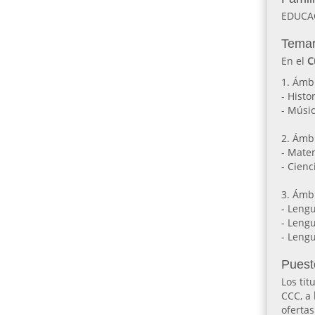
EDUCA
Temar
En el
C
1. Ámbi
- Histo
- Músi
2. Ámbi
- Mate
- Cienc
3. Ámbi
- Leng
- Leng
- Lengu
Puest
Los tit
CCC, a
ofert