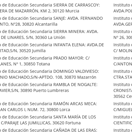
to de Educación Secundaria SIERRA DE CARRASCOY:
Institut
ERA DE MAZARRÓN, KM 2, 30120 Murcia
AVDA.POL
to de Educación Secundaria SANJE: AVDA. FERNANDO
Institut
ANTO, Nº28, 30820 Alcantarilla
AVDA.GER
to de Educación Secundaria SIERRA MINERA: AVDA.
Instituto
DE LINARES, S/N, 30360 La Unión
Nº 26, 3
to de Educación Secundaria INFANTA ELENA: AVDA.DE
Institut
RTAD,S/N, 30520 Jumilla
C/ MOLIN
to de Educación Secundaria PRADO MAYOR: C/
Institut
NES, Nº 1, 30850 Totana
C/ANTON
to de Educación Secundaria DOMINGO VALDIVIESO:
Institut
NIO MACHADO,S/N-APTDO. 108, 30870 Mazarrón
CTRA.STA
to de Educación Secundaria RAMBLA DE NOGALTE:
Institut
AVIER,S/N, 30890 Puerto Lumbreras
CRONIST
30562 Ce
to de Educación Secundaria RAMÓN ARCAS MECA:
Institut
AN CARLOS I, NUM. 72, 30800 Lorca
C/MIGUEL
to de Educación Secundaria SANTA MARÍA DE LOS
Institut
C/PARAJE LAS JUMILLICAS, 30620 Fortuna
CIENTIFI
to de Educación Secundaria CAÑADA DE LAS ERAS:
Institut