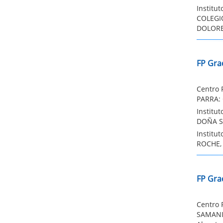
Institu
COLEGI
DOLORES
FP Gra
Centro 
PARRA: 
Institu
DOÑA SO
Institu
ROCHE, 
FP Gra
Centro 
SAMANIE