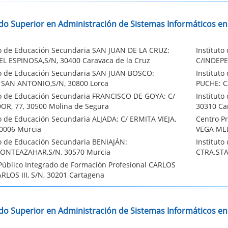
do Superior en Administración de Sistemas Informáticos en
to de Educación Secundaria SAN JUAN DE LA CRUZ:
Institut
L ESPINOSA,S/N, 30400 Caravaca de la Cruz
C/INDEPE
to de Educación Secundaria SAN JUAN BOSCO:
Institut
SAN ANTONIO,S/N, 30800 Lorca
PUCHE: C/
to de Educación Secundaria FRANCISCO DE GOYA: C/
Institut
R, 77, 30500 Molina de Segura
30310 Ca
to de Educación Secundaria ALJADA: C/ ERMITA VIEJA,
Centro Pr
30006 Murcia
VEGA MED
to de Educación Secundaria BENIAJÁN:
Institut
ONTEAZAHAR,S/N, 30570 Murcia
CTRA.STA
Público Integrado de Formación Profesional CARLOS
CARLOS III, S/N, 30201 Cartagena
do Superior en Administración de Sistemas Informáticos en