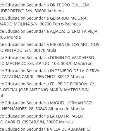
o de Educación Secundaria DR.PEDRO GUILLEN:
IDEPORTIVO,S/N, 30600 Archena
o de Educación Secundaria GERARDO MOLINA:
ARDO MOLINA,S/N, 30700 Torre-Pacheco
 de Educación Secundaria ALJADA: C/ ERMITA VIEJA,
0006 Murcia
o de Educación Secundaria RIBERA DE LOS MOLINOS:
O PINTADO, S/N, 30170 Mula
o de Educación Secundaria DOMINGO VALDIVIESO:
IO MACHADO,S/N-APTDO. 108, 30870 Mazarrón
o de Educación Secundaria INGENIERO DE LA CIERVA:
.CATALINA,CARRIL PENCHOS, 30012 Murcia
o de Educación Secundaria FELIPE DE BORBÓN: C/.
A OFICIAL JOSE ANTONIO MARÍN MATEOS S/N,
utí
o de Educación Secundaria MIGUEL HERNÁNDEZ:
 HERNÁNDEZ, 28, 30840 Alhama de Murcia
o de Educación Secundaria LA FLOTA: PASEO
CO GABRIEL CISCAR,S/N, 30007 Murcia
o de Educación Secundaria VILLA DE ABARÁN: C/