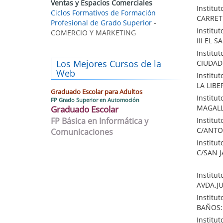
Ventas y Espacios Comerciales
Institu
Ciclos Formativos de Formación
CARRET
Profesional de Grado Superior
-
Institu
COMERCIO Y MARKETING
III EL S
Institu
Los Mejores Cursos de la
CIUDAD 
Web
Institu
LA LIBE
Graduado Escolar para Adultos
Institu
FP Grado Superior en Automoción
MAGALLA
Graduado Escolar
FP Básica en Informática y
Institu
C/ANTO
Comunicaciones
Institu
C/SAN J
Institu
AVDA.JU
Institu
BAÑOS: 
Institu