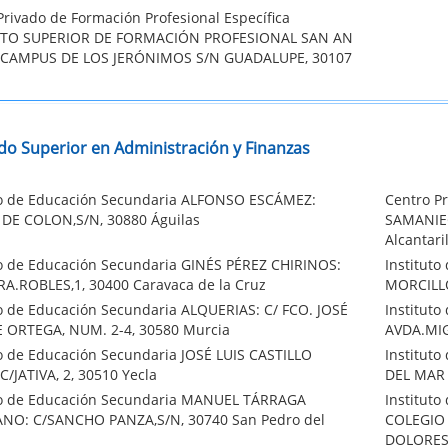
Privado de Formación Profesional Específica
UTO SUPERIOR DE FORMACIÓN PROFESIONAL SAN AN
 CAMPUS DE LOS JERÓNIMOS S/N GUADALUPE, 30107
do Superior en Administración y Finanzas
to de Educación Secundaria ALFONSO ESCÁMEZ:
Centro Pr
DE COLON,S/N, 30880 Águilas
SAMANIEG
Alcantari
to de Educación Secundaria GINÉS PÉREZ CHIRINOS:
Institut
A.ROBLES,1, 30400 Caravaca de la Cruz
MORCILLO
to de Educación Secundaria ALQUERIAS: C/ FCO. JOSÉ
Institut
 ORTEGA, NUM. 2-4, 30580 Murcia
AVDA.MIG
to de Educación Secundaria JOSÉ LUIS CASTILLO
Institut
C/JATIVA, 2, 30510 Yecla
DEL MAR 
to de Educación Secundaria MANUEL TÁRRAGA
Institut
NO: C/SANCHO PANZA,S/N, 30740 San Pedro del
COLEGIO 
DOLORES)