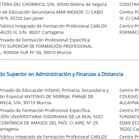
TERA DEL CHORRICO, S/N, 30500 Molina de Segura
CONSTAN
to de Educación Secundaria MAR MENOR: C/ CABO
Centro P
Nº9, 30720 San Javier
III: C/ C
Público Integrado de Formación Profesional CARLOS
Centro Pr
CARLOS III, S/N, 30201 Cartagena
FORMACIÓ
Privado de Formación Profesional Específica
UTO SUPERIOR DE FORMACIÓN PROFESIONAL
: RONDA SUR Nº 50, 30010 Murcia
do Superior en Administración y Finanzas a Distancia
Privado de Educación Infantil, Primaria, Secundaria y
Centro Pr
ón Especial ANTONIO DE NEBRIJA: PARAJE DE
COLEGIO 
NCA, S/N, 30110 Murcia
ALCAYNA,
Privado de Formación Profesional Específica
Centro Pr
IÓN UNIVERSITARIA ISIDORIANA DE LA REAL SOCI
FUNDACIÓ
ONÓMICA DE AMIGOS DEL PAÍS: C/ AIRE, Nº 29,
EDAD ECO
artagena
30202 Ca
Público Integrado de Formación Profesional CARLOS
Centro Pr