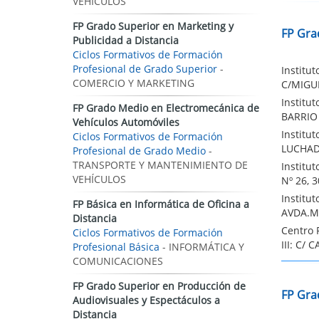
VEHÍCULOS
FP Grado Superior en Marketing y
FP Gra
Publicidad a Distancia
Ciclos Formativos de Formación
Profesional de Grado Superior
-
Institu
COMERCIO Y MARKETING
C/MIGUE
Institu
FP Grado Medio en Electromecánica de
BARRIO 
Vehículos Automóviles
Institu
Ciclos Formativos de Formación
LUCHADO
Profesional de Grado Medio
-
TRANSPORTE Y MANTENIMIENTO DE
Institu
VEHÍCULOS
Nº 26, 
Institu
FP Básica en Informática de Oficina a
AVDA.M
Distancia
Centro 
Ciclos Formativos de Formación
III: C/ 
Profesional Básica
- INFORMÁTICA Y
COMUNICACIONES
FP Grado Superior en Producción de
FP Gra
Audiovisuales y Espectáculos a
Distancia