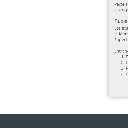
Parte e
casos 
Puest
Los tit
el Mer
Superio
Entrand
F
F
F
F