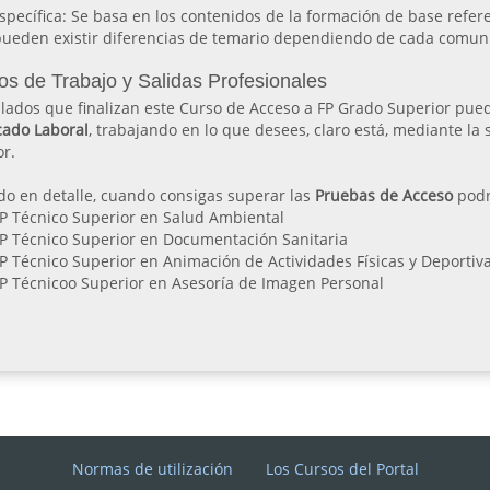
specífica: Se basa en los contenidos de la formación de base refer
pueden existir diferencias de temario dependiendo de cada comu
os de Trabajo y Salidas Profesionales
ulados que finalizan este Curso de Acceso a FP Grado Superior pu
cado Laboral
, trabajando en lo que desees, claro está, mediante l
r.
o en detalle, cuando consigas superar las
Pruebas de Acceso
podr
P Técnico Superior en Salud Ambiental
P Técnico Superior en Documentación Sanitaria
P Técnico Superior en Animación de Actividades Físicas y Deportiv
P Técnicoo Superior en Asesoría de Imagen Personal
Normas de utilización
Los Cursos del Portal