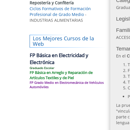
Categ
Repostería y Confitería
Gradua
Ciclos Formativos de Formación
Profesional de Grado Medio
-
Legis
INDUSTRIAS ALIMENTARIAS
Famil
ACCES
Los Mejores Cursos de la
Web
Temar
FP Básica en Electricidad y
En el
C
Electrónica
T
Graduado Escolar
F
FP Básica en Arreglo y Reparación de
T
Artículos Textiles y de Piel
T
FP Grado Medio en Electromecánica de Vehículos
Automóviles
C
P
La pru
"vincul
parte c
lengua 