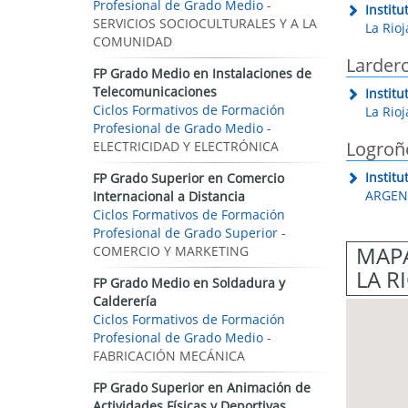
Profesional de Grado Medio
-
Instit
SERVICIOS SOCIOCULTURALES Y A LA
La Rioj
COMUNIDAD
Larder
FP Grado Medio en Instalaciones de
Telecomunicaciones
Instit
Ciclos Formativos de Formación
La Rioj
Profesional de Grado Medio
-
Logroñ
ELECTRICIDAD Y ELECTRÓNICA
Instit
FP Grado Superior en Comercio
ARGENT
Internacional a Distancia
Ciclos Formativos de Formación
Profesional de Grado Superior
-
MAPA
COMERCIO Y MARKETING
LA R
FP Grado Medio en Soldadura y
Calderería
Ciclos Formativos de Formación
Profesional de Grado Medio
-
FABRICACIÓN MECÁNICA
FP Grado Superior en Animación de
Actividades Físicas y Deportivas