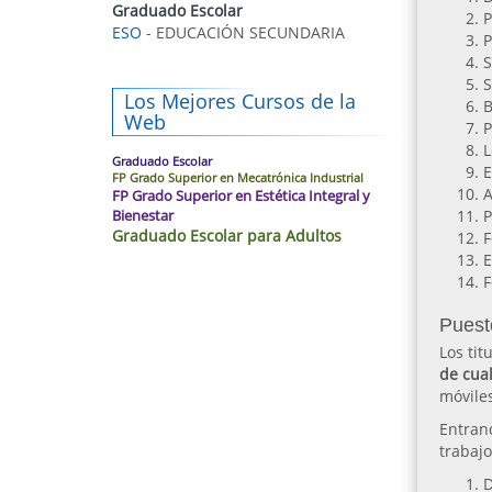
Graduado Escolar
P
ESO
- EDUCACIÓN SECUNDARIA
P
S
S
Los Mejores Cursos de la
B
Web
P
L
Graduado Escolar
E
FP Grado Superior en Mecatrónica Industrial
A
FP Grado Superior en Estética Integral y
Bienestar
P
Graduado Escolar para Adultos
F
E
F
Puest
Los tit
de cua
móviles
Entran
trabaj
D