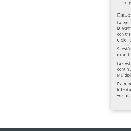
D
Estudi
La ejec
la asis
con tra
Ciclo F
Si está
experi
Las es
continu
Multip
Es impo
intent
vez más