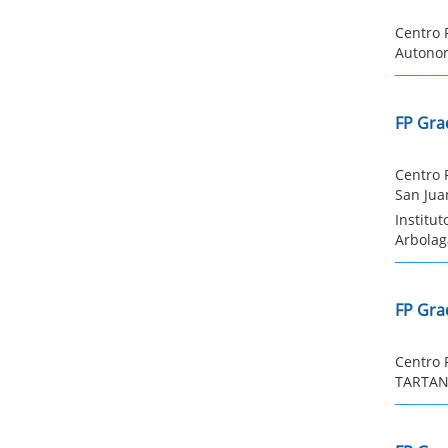
Centro 
Autonom
FP Gra
Centro 
San Jua
Institu
Arbolag
FP Gra
Centro 
TARTANG