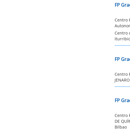
FP Gra
Centro 
Autonom
Centro 
Iturribi
FP Gra
Centro 
JENARO 
FP Grad
Centro 
DE QUÍM
Bilbao