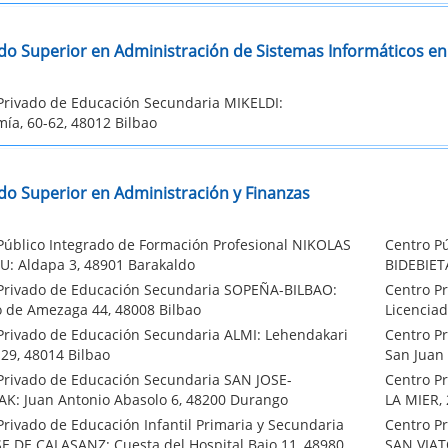
do Superior en Administración de Sistemas Informáticos en
Privado de Educación Secundaria MIKELDI:
ía, 60-62, 48012 Bilbao
do Superior en Administración y Finanzas
Público Integrado de Formación Profesional NIKOLAS
Centro Pú
: Aldapa 3, 48901 Barakaldo
BIDEBIET
Privado de Educación Secundaria SOPEÑA-BILBAO:
Centro P
 de Amezaga 44, 48008 Bilbao
Licenciad
Privado de Educación Secundaria ALMI: Lehendakari
Centro P
 29, 48014 Bilbao
San Juan
Privado de Educación Secundaria SAN JOSE-
Centro P
K: Juan Antonio Abasolo 6, 48200 Durango
LA MIER, 
Privado de Educación Infantil Primaria y Secundaria
Centro Pr
E DE CALASANZ: Cuesta del Hospital Bajo 11, 48980
SAN VIAT