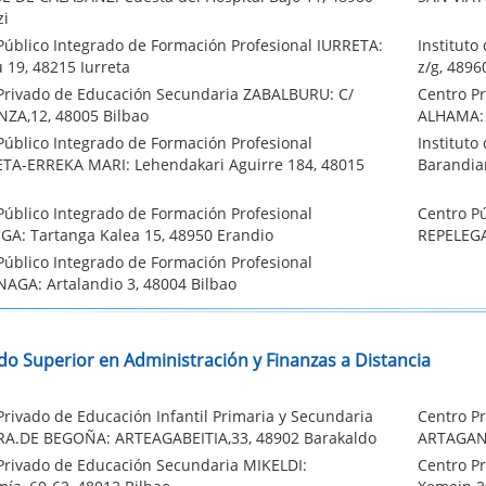
zi
Público Integrado de Formación Profesional IURRETA:
Institut
 19, 48215 Iurreta
z/g, 489
Privado de Educación Secundaria ZABALBURU: C/
Centro P
ZA,12, 48005 Bilbao
ALHAMA: 
Público Integrado de Formación Profesional
Institut
TA-ERREKA MARI: Lehendakari Aguirre 184, 48015
Barandiar
Público Integrado de Formación Profesional
Centro Pú
A: Tartanga Kalea 15, 48950 Erandio
REPELEGA
Público Integrado de Formación Profesional
AGA: Artalandio 3, 48004 Bilbao
do Superior en Administración y Finanzas a Distancia
Privado de Educación Infantil Primaria y Secundaria
Centro P
A.DE BEGOÑA: ARTEAGABEITIA,33, 48902 Barakaldo
ARTAGAN:
Privado de Educación Secundaria MIKELDI:
Centro P