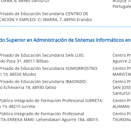
ORAA, 6, 48980 Santurtzi
ROQUE S.
Portugal
Privado de Educación Secundaria CENTRO DE
CACION Y EMPLEO: C/ IBARRA, 7, 48950 Erandio
do Superior en Administración de Sistemas Informáticos en
Privado de Educación Secundaria SAN LUIS:
Centro P
ado Poza 31, 48011 Bilbao
Aguirre 2
Privado de Educación Secundaria SOMORROSTRO:
Centro P
n 10, 48550 Muskiz
MARISTAK
Privado de Educación Secundaria IBAIONDO:
Centro Pr
o Echevarria 18, 48930 Getxo
SAN JOSE
Santurtzi
Público Integrado de Formación Profesional IURRETA:
Centro P
 19, 48215 Iurreta
ALHAMA: 
Público Integrado de Formación Profesional
Centro Pú
TA-ERREKA MARI: Lehendakari Aguirre 184, 48015
TXURDINA