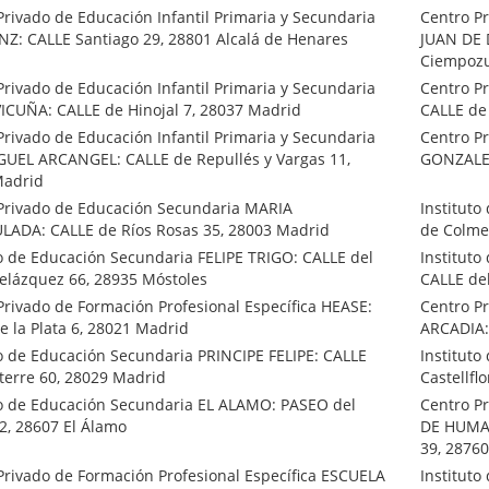
Privado de Educación Infantil Primaria y Secundaria
Centro Pr
Z: CALLE Santiago 29, 28801 Alcalá de Henares
JUAN DE 
Ciempozu
Privado de Educación Infantil Primaria y Secundaria
Centro Pr
ICUÑA: CALLE de Hinojal 7, 28037 Madrid
CALLE de
Privado de Educación Infantil Primaria y Secundaria
Centro Pr
UEL ARCANGEL: CALLE de Repullés y Vargas 11,
GONZALEZ
Madrid
Privado de Educación Secundaria MARIA
Institut
ADA: CALLE de Ríos Rosas 35, 28003 Madrid
de Colme
to de Educación Secundaria FELIPE TRIGO: CALLE del
Institut
Velázquez 66, 28935 Móstoles
CALLE de
Privado de Formación Profesional Específica HEASE:
Centro Pr
e la Plata 6, 28021 Madrid
ARCADIA: 
to de Educación Secundaria PRINCIPE FELIPE: CALLE
Institut
sterre 60, 28029 Madrid
Castellfl
to de Educación Secundaria EL ALAMO: PASEO del
Centro P
62, 28607 El Álamo
DE HUMAN
39, 28760
Privado de Formación Profesional Específica ESCUELA
Instituto