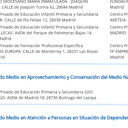
O DIOCESANO MARIA INMACULADA - JOAQUIN
FUNDACIO
 CALLE de Joaquín Turina 62, 28044 Madrid
Madrid
Privado de Educación Infantil Primaria y Secundaria
Centro Pr
: CALLE de Pío Felipe 12, 28038 Madrid
ARETEIA: 
Privado de Educación Infantil Primaria y Secundaria
Centro Pr
LECAS: AVDA del Parque de Palomeras Bajas 14,
MADRID: 
Madrid
Privado de Formación Profesional Específica
Centro P
S EUROPA: CALLE de Monterrey 1, 28231 Las Rozas
FP EMPRE
rid
Madrid
do Medio en Aprovechamiento y Conservación del Medio Na
Privado de Educación Primaria y Secundaria GSD
O: AVDA de Madrid 18, 28730 Buitrago del Lozoya
do Medio en Atención a Personas en Situación de Depende