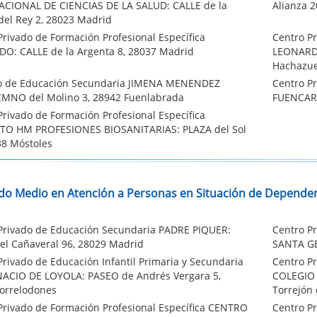
CIONAL DE CIENCIAS DE LA SALUD: CALLE de la
Alianza 
del Rey 2, 28023 Madrid
Privado de Formación Profesional Específica
Centro Pr
O: CALLE de la Argenta 8, 28037 Madrid
LEONARDO
Hachazue
to de Educación Secundaria JIMENA MENENDEZ
Centro Pr
CMNO del Molino 3, 28942 Fuenlabrada
FUENCARR
Privado de Formación Profesional Específica
TO HM PROFESIONES BIOSANITARIAS: PLAZA del Sol
38 Móstoles
do Medio en Atención a Personas en Situación de Dependen
Privado de Educación Secundaria PADRE PIQUER:
Centro Pr
el Cañaveral 96, 28029 Madrid
SANTA GE
Privado de Educación Infantil Primaria y Secundaria
Centro Pr
ACIO DE LOYOLA: PASEO de Andrés Vergara 5,
COLEGIO 
orrelodones
Torrejón
Privado de Formación Profesional Específica CENTRO
Centro P