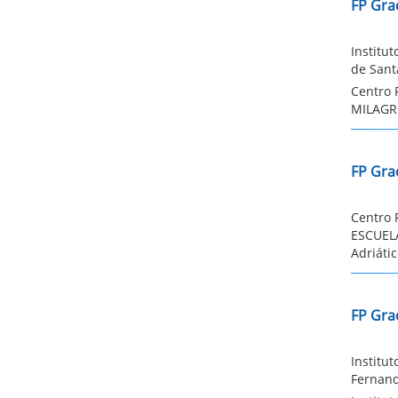
FP Gra
Institu
de Sant
Centro 
MILAGRO
FP Gra
Centro 
ESCUEL
Adriáti
FP Gra
Institu
Fernand