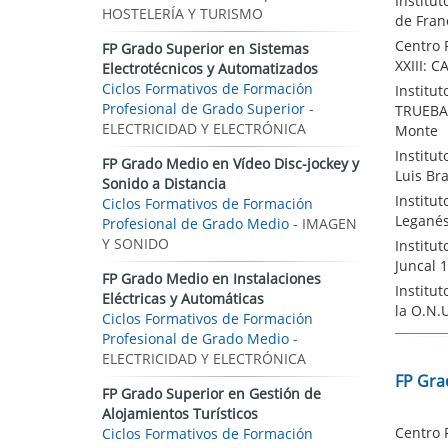
Institu
HOSTELERÍA Y TURISMO
de Fran
Centro 
FP Grado Superior en Sistemas
XXIII: 
Electrotécnicos y Automatizados
Ciclos Formativos de Formación
Institu
Profesional de Grado Superior
-
TRUEBA:
ELECTRICIDAD Y ELECTRÓNICA
Monte
Institu
FP Grado Medio en Vídeo Disc-jockey y
Luis Bra
Sonido a Distancia
Institu
Ciclos Formativos de Formación
Leganés
Profesional de Grado Medio
- IMAGEN
Y SONIDO
Institu
Juncal 
FP Grado Medio en Instalaciones
Institu
Eléctricas y Automáticas
la O.N.
Ciclos Formativos de Formación
Profesional de Grado Medio
-
ELECTRICIDAD Y ELECTRÓNICA
FP Gra
FP Grado Superior en Gestión de
Alojamientos Turísticos
Centro 
Ciclos Formativos de Formación