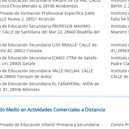
to de Educación Secundaria VIRGEN DE LA PAZ: CALLE
Institut
cisco Chico Mendes 4, 28108 Alcobendas
Berlín 2,
Privado de Formación Profesional Específica JUAN
Institut
CALLE Nueva 2, 28921 Alcorcón
Falla 54-
to de Educación Secundaria PROFESOR MAXIMO
Institut
 CALLE de Santillana del Mar 22, 28660 Boadilla del
Maestro 
to de Educación Secundaria LUIS BRAILLE: CALLE de
Instituto
ille 42, 28822 Coslada
41, 2894
to de Educación Secundaria ICARO: CTRA de Getafe-
Institut
 s/n, 28905 Getafe
Padre Cla
to de Educación Secundaria VALLE INCLAN: CALLE
Institut
14, 28850 Torrejón de Ardoz
CALLE de
to de Educación Secundaria EL CAÑAVERAL: AVDA de
U. 81, 28936 Móstoles
do Medio en Actividades Comerciales a Distancia
Privado de Educación Infantil Primaria y Secundaria
Centro Pr