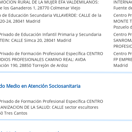
MOCION RURAL DE LA MUJER EFA VALDEMILANOS:
INTERNAC
e los Ganaderos 1, 28770 Colmenar Viejo
Fuente d
to de Educación Secundaria VILLAVERDE: CALLE de la
Centro Pr
 20-24, 28041 Madrid
MONTE TA
Pozuelo 
Privado de Educación Infantil Primaria y Secundaria
Centro Pr
TEIN: CALLE Simca 20, 28041 Madrid
SANROMA
PROFESIO
Privado de Formación Profesional Específica CENTRO
Centro P
UDIOS PROFESIONALES CAMINO REAL: AVDA
FP EMPRE
ución 190, 28850 Torrejón de Ardoz
Madrid
do Medio en Atención Sociosanitaria
Privado de Formación Profesional Específica CENTRO
NIZACION DE LA SALUD: CALLE sector escultores
60 Tres Cantos