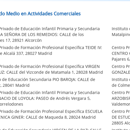
do Medio en Actividades Comerciales
Privado de Educación Infantil Primaria y Secundaria
Institut
A SEÑORA DE LOS REMEDIOS: CALLE de los
Matalpino
es 17, 28921 Alcorcón
Privado de Formación Profesional Específica TEIDE IV:
Centro Pr
e Alcalá 337, 28027 Madrid
CENTRO C
Pajares 
Privado de Formación Profesional Específica VIRGEN
Centro Pr
UZ: CALLE del Vizconde de Matamala 1, 28028 Madrid
GONZALEZ
to de Educación Secundaria PIO BAROJA: CALLE de
Institut
2, 28041 Madrid
de Colme
Privado de Educación Infantil Primaria y Secundaria
Centro Pr
ACIO DE LOYOLA: PASEO de Andrés Vergara 5,
ARZOBISP
orrelodones
Valdemo
Privado de Formación Profesional Específica ESCUELA
Centro P
NICA GINER: CALLE de Maqueda 8, 28024 Madrid
DE ESTUD
28805 Al