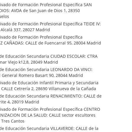
ivado de Formación Profesional Específica SAN
DIOS: AVDA de San Juan de Dios 1, 28350
elos
ivado de Formación Profesional Específica TEIDE IV:
 Alcalá 337, 28027 Madrid
ivado de Formación Profesional Específica
 CAÑADAS: CALLE de Fuencarral 95, 28004 Madrid
o de Educación Secundaria CIUDAD ESCOLAR: CTRA
nar Viejo k12,8, 28049 Madrid
o de Educación Secundaria LEONARDO DA VINCI:
l General Romero Basart 90, 28044 Madrid
ivado de Educación Infantil Primaria y Secundaria
CALLE Cetrería 2, 28690 Villanueva de la Cañada
o de Educación Secundaria RENACIMIENTO: CALLE de
orite 4, 28019 Madrid
rivado de Formación Profesional Específica CENTRO
IZACION DE LA SALUD: CALLE sector escultores
 Tres Cantos
 de Educación Secundaria VILLAVERDE: CALLE de la